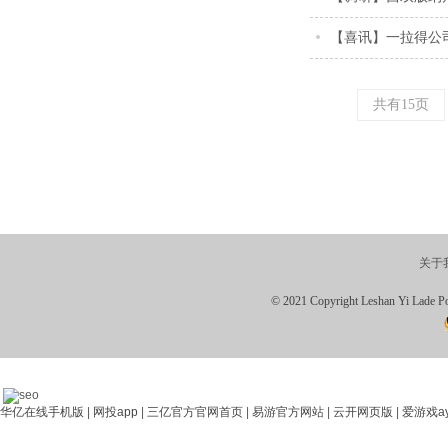
【喜讯】一拉得公司
共有15页
关于
© 2021 Copyright Leshan Yi
华亿在线手机版
|
网投app
|
三亿官方官网首页
|
易游官方网站
|
云开网页版
|
爱游戏a