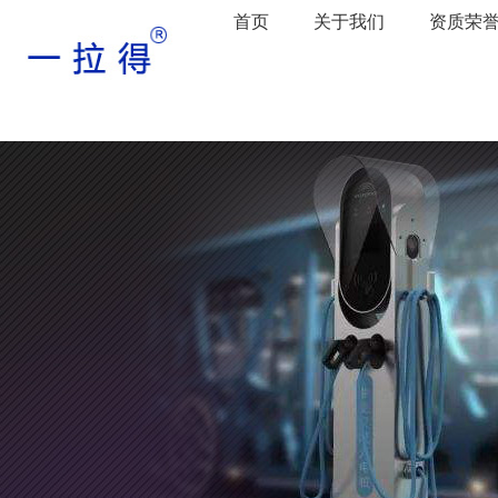
首页
关于我们
资质荣