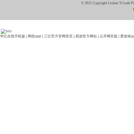
© 2021 Copyright Leshan Yi
华亿在线手机版
|
网投app
|
三亿官方官网首页
|
易游官方网站
|
云开网页版
|
爱游戏a