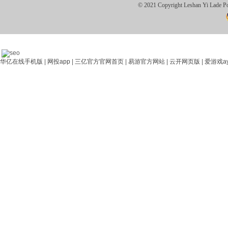
© 2021 Copyright Leshan Yi
华亿在线手机版
|
网投app
|
三亿官方官网首页
|
易游官方网站
|
云开网页版
|
爱游戏a